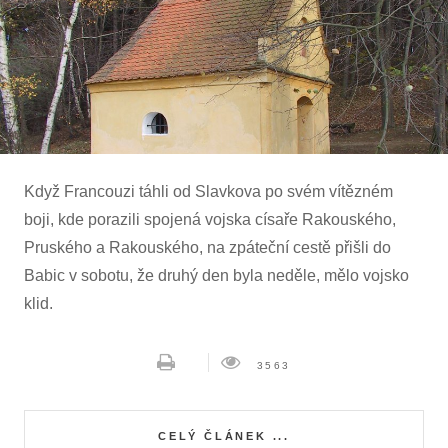
Když Francouzi táhli od Slavkova po svém vítězném
boji, kde porazili spojená vojska císaře Rakouského,
Pruského a Rakouského, na zpáteční cestě přišli do
Babic v sobotu, že druhý den byla neděle, mělo vojsko
klid.
3563
CELÝ ČLÁNEK ...