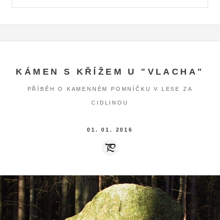
KÁMEN S KŘÍŽEM U "VLACHA"
PŘÍBĚH O KAMENNÉM POMNÍČKU V LESE ZA
CIDLINOU
01. 01. 2016